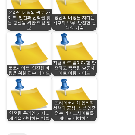
온라인 베팅의 필수 가
이드: 안전과 신뢰를 찾
당신의 베팅을 지키는
는 당신을 위한 핵심 정
최후의 보루, 안전한 선
보
택의 기술
지금 바로 알아야 할 안
토토사이트, 안전한 배
전하고 똑똑한 슬롯사
팅을 위한 필수 가이드
이트 이용 가이드
프라이버시와 합리적
선택의 균형: 신분 인증
안전한 온라인 카지노
없는 카지노사이트를
게임을 선택하는 방법
제대로 이해하기