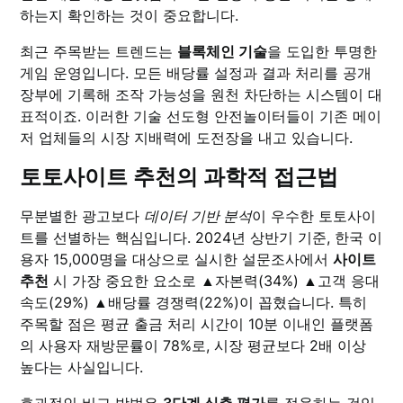
하는지 확인하는 것이 중요합니다.
최근 주목받는 트렌드는
블록체인 기술
을 도입한 투명한
게임 운영입니다. 모든 배당률 설정과 결과 처리를 공개
장부에 기록해 조작 가능성을 원천 차단하는 시스템이 대
표적이죠. 이러한 기술 선도형 안전놀이터들이 기존 메이
저 업체들의 시장 지배력에 도전장을 내고 있습니다.
토토사이트 추천의 과학적 접근법
무분별한 광고보다
데이터 기반 분석
이 우수한 토토사이
트를 선별하는 핵심입니다. 2024년 상반기 기준, 한국 이
용자 15,000명을 대상으로 실시한 설문조사에서
사이트
추천
시 가장 중요한 요소로 ▲자본력(34%) ▲고객 응대
속도(29%) ▲배당률 경쟁력(22%)이 꼽혔습니다. 특히
주목할 점은 평균 출금 처리 시간이 10분 이내인 플랫폼
의 사용자 재방문률이 78%로, 시장 평균보다 2배 이상
높다는 사실입니다.