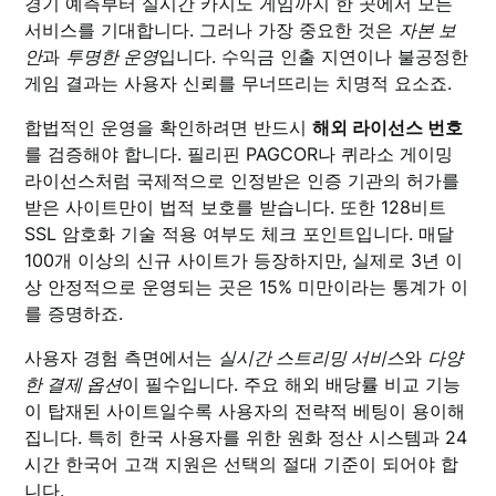
경기 예측부터 실시간 카지노 게임까지 한 곳에서 모든
서비스를 기대합니다. 그러나 가장 중요한 것은
자본 보
안
과
투명한 운영
입니다. 수익금 인출 지연이나 불공정한
게임 결과는 사용자 신뢰를 무너뜨리는 치명적 요소죠.
합법적인 운영을 확인하려면 반드시
해외 라이선스 번호
를 검증해야 합니다. 필리핀 PAGCOR나 퀴라소 게이밍
라이선스처럼 국제적으로 인정받은 인증 기관의 허가를
받은 사이트만이 법적 보호를 받습니다. 또한 128비트
SSL 암호화 기술 적용 여부도 체크 포인트입니다. 매달
100개 이상의 신규 사이트가 등장하지만, 실제로 3년 이
상 안정적으로 운영되는 곳은 15% 미만이라는 통계가 이
를 증명하죠.
사용자 경험 측면에서는
실시간 스트리밍 서비스
와
다양
한 결제 옵션
이 필수입니다. 주요 해외 배당률 비교 기능
이 탑재된 사이트일수록 사용자의 전략적 베팅이 용이해
집니다. 특히 한국 사용자를 위한 원화 정산 시스템과 24
시간 한국어 고객 지원은 선택의 절대 기준이 되어야 합
니다.