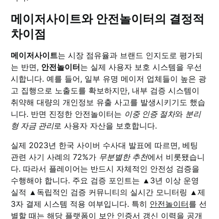
메이저사이트와 안전놀이터의 결정적
차이점
메이저사이트
는 시장 점유율과 브랜드 인지도로 평가되
는 반면,
안전놀이터
는 실제 사용자 보호 시스템을 우선
시합니다. 예를 들어, 일부 유명 메이저 업체들이 높은 광
고 집행으로 노출도를 확보하지만, 내부 검증 시스템이
취약해 대량의 개인정보 유출 사고를 발생시키기도 했습
니다. 반면 진정한 안전놀이터는
이중 인증 절차
와
분리
형 자금 관리
로 사용자 자산을 보호합니다.
실제 2023년 한국 사이버 수사대 발표에 따르면, 베팅
관련 사기 사례의 72%가
무분별한 추천
에서 비롯됐습니
다. 따라서 플레이어는 반드시 자체적인 안전성 검증을
수행해야 합니다. 주요 검증 포인트는 ▲3년 이상 운영
실적 ▲독립적인 검증 커뮤니티의 실시간 모니터링 ▲제
3자 결제 시스템 적용 여부입니다. 특히
안전놀이터
를 선
별할 때는 해당 플랫폼이 보안 인증서 갱신 이력을 공개