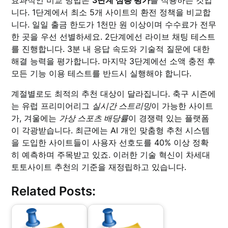
효과적인 비교 방법은
3단계 심층 평가
를 적용하는 것입
니다. 1단계에서 최소 5개 사이트의 환전 정책을 비교합
니다. 일일 출금 한도가 1천만 원 이상이며 수수료가 전무
한 곳을 우선 선별하세요. 2단계에선 라이브 채팅 테스트
를 진행합니다. 3분 내 응답 속도와 기술적 질문에 대한
해결 능력을 평가합니다. 마지막 3단계에선 소액 충전 후
모든 기능 이용 테스트를 반드시 실행해야 합니다.
계절별로도 최적의 추천 대상이 달라집니다. 축구 시즌에
는 유럽 프리미어리그
실시간 스트리밍
이 가능한 사이트
가, 겨울에는
가상 스포츠 배당률
이 경쟁력 있는 플랫폼
이 각광받습니다. 최근에는 AI 개인 맞춤형 추천 시스템
을 도입한 사이트들이 사용자 선호도를 40% 이상 정확
히 예측하며 주목받고 있죠. 이러한 기술 혁신이 차세대
토토사이트 추천의 기준을 재정립하고 있습니다.
Related Posts: