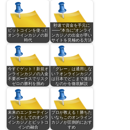
秒速で資金を手元に
ビットコインを使った
——“本当に”オンライ
オンラインカジノの新
ンカジノの出金が早い
時代
サイトを見極める方法
今すぐゲット！新規オ
「グレー」は通用しな
ンラインカジノの入金
い？オンラインカジノ
不要ボーナスでリスク
は日本でどこまで違法
ゼロの勝利を掴め
なのかを徹底解説
未来のエンターテイン
プロが教える！勝ちた
メントとしてのオンラ
いならこのオンライン
インカジノとビットコ
カジノが圧倒的におす
インの融合
すめ