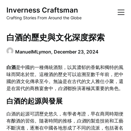
Skip
Inverness Craftsman
to
content
Crafting Stories From Around the Globe
白酒的歷史與文化深度探索
ManuelMLymon,
December 23, 2024
白酒
是中國的一種傳統酒類，以其濃郁的香氣和獨特的風
味而聞名於世。這種酒的歷史可以追溯至數千年前，把中
國的酒文化傳承至今。無論是在古代的文人雅仕小聚，還
是在當代的商務宴會中，
白酒
都扮演著極其重要的角色。
白酒的起源與發展
白酒的起源可謂歷史悠久，有學者考證，早在商周時期便
有酿酒的習俗。隨著時間的推移，
白酒
的製造技術和工藝
不斷演進，逐漸在中國各地形成了不同的流派，包括著名