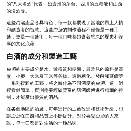
的“八大名酒”代表，如貴州的茅台、四川的五糧液和山西
的汾酒等。
這些
白酒
產品各具特色，每一款都展現了當地的風土人情
和釀造者的智慧。這些
白酒
的制作過程不僅僅是一種工
藝，更是一種藝術，每一種口味都飽含著悠久的歷史和深
厚的文化底蘊。
白酒的成分和製造工藝
白酒
的主要成分是水、澱粉質和糖類，最常見的原料是高
粱、小麥、大米及玉米等谷物。通過糖化、發酵和蒸餾等
一系列複雜的工藝，將之轉化為不同酒度的
白酒
。這一過
程看似簡單，實則需要經驗豐富的釀酒師傅進行精細的控
制，才能產出優質的酒品。
在各個地區的酒廠，每年進行的工藝改進和技術升級，也
讓
白酒
在口感和品質上不斷提升。對於喜愛
白酒
的人來
說，每一口都是對生活的一種品味。