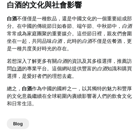
白酒的文化與社會影響
白酒
不僅僅是一種飲品，還是中國文化的一個重要組成部
分。在中國的傳統節日如春節、端午節、中秋節中，
白酒
常常成為家庭團聚的重要媒介。這些節日裡，親友們會圍
坐在一起，共同品味
白酒
，此時的
白酒
不僅是佐餐酒，更
是一種共度美好時光的存在。
若想深入了解更多有關
白酒
的資訊及其多樣選擇，推薦訪
問
白酒
的專業平台。這個網站提供豐富的
白酒
知識和購買
選擇，是愛好者們的理想去處。
總之，
白酒
作為中國的國粹之一，以其獨特的魅力和豐厚
的文化意義繼續在全球範圍內賡續影響著人們的飲食文化
和日常生活。
Blog