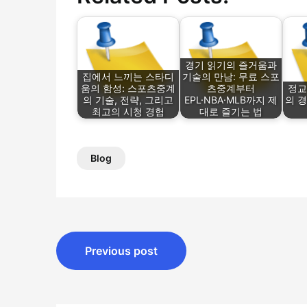
경기 읽기의 즐거움과
집에서 느끼는 스타디
기술의 만남: 무료 스포
움의 함성: 스포츠중계
츠중계부터
정교
의 기술, 전략, 그리고
EPL·NBA·MLB까지 제
의 
최고의 시청 경험
대로 즐기는 법
Blog
Post
Previous post
navigation