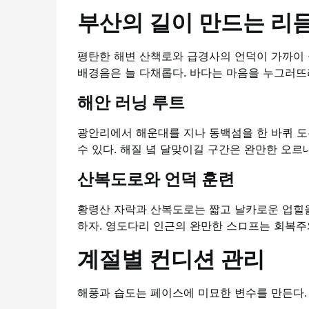
부산의 길이 만드는 리
평탄한 해변 산책로와 급경사의 언덕이 가까이 
배경음은 늘 다채롭다. 바다는 마음을 누그러뜨리
해안 러닝 루트
광안리에서 해운대를 지나 동백섬을 한 바퀴 도
수 있다. 해질 녘 달맞이길 구간은 완만한 오르
산복도로와 언덕 훈련
황령산 자락과 산복도로는 짧고 날카로운 업힐을
하자. 영도다리 인근의 완만한 스ロ프는 회복주
계절별 컨디션 관리
해풍과 습도는 페이스에 미묘한 변수를 만든다.