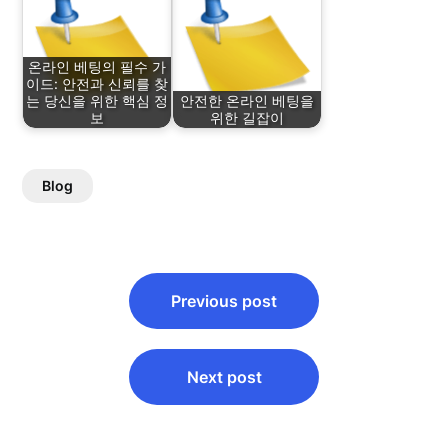
온라인 베팅의 필수 가
이드: 안전과 신뢰를 찾
는 당신을 위한 핵심 정
안전한 온라인 베팅을
보
위한 길잡이
Blog
Post
Previous post
navigation
Next post