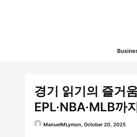
Skip
to
content
Busine
경기 읽기의 즐거움
EPL·NBA·MLB
ManuelMLymon,
October 20, 2025