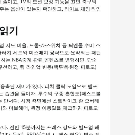
줄이고, TV의 모션 보정 기능을 끄면 축구의
주는 옵션이 있는지 확인하고, 라이브 채팅·타임
 읽기
너 3점 시도 비율, 드롭·쇼·스위치 등 픽앤롤 수비 스
는 클러치 세트와 미스매치 공략으로 요약되는 패턴
분석하는
NBA중계
관련 콘텐츠를 병행하면, 단순
우선하고, 팀 라인업 변동(백투백·원정 피로도)
 응축된 재미가 있다. 피치 클락 도입으로 템포
하는 습관을 들이자. 투수의 구종 혼합도(패스트볼
는 단서다. 시청 측면에선 스트라이크 존 오버레
경기와 더블헤더, 원정 이동일을 체크하면 피로도
크다. 전반 15분까지는 프레스 강도와 빌드업 패
대 득점), PPDA(수비 시 패스 허용), 박스 진