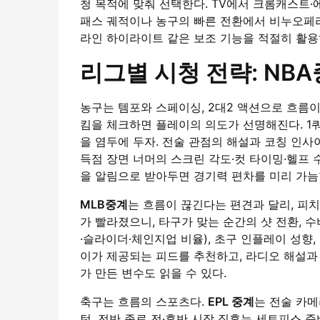
청 목적에 맞춰 선택한다. TV에서 크롬캐스트
패스 궤적이나 농구의 빠른 전환에서 비누오페라
라인 하이라이트 같은 보조 기능을 적절히 활용
리그별 시청 전략: NBA
농구는 템포와 스페이싱, 2대2 액션으로 흐름
킴을 체크하면 플레이의 의도가 선명해진다. 1쿼
을 염두에 두자. 전술 관점의 해설과 코칭 인
득점 장면 너머의 스크린 각도·컷 타이밍·헬프 
을 알림으로 받아두면 경기력 편차를 미리 가늠할
MLB중계
는 흐름이 끊긴다는 편견과 달리, 피
가 빨라졌으니, 타구가 맞는 순간의 샷 전환, 
·슬라이더·체인지업 비율), 초구 인플레이 성향
이가 제공되는 피드를 추천하고, 라디오 해설과 
가 만든 변수도 읽을 수 있다.
축구는 흐름의 스포츠다.
EPL 중계
는 전술 카메
턴, 전반 종료 전·후반 시작 직후는 세트피스 준비