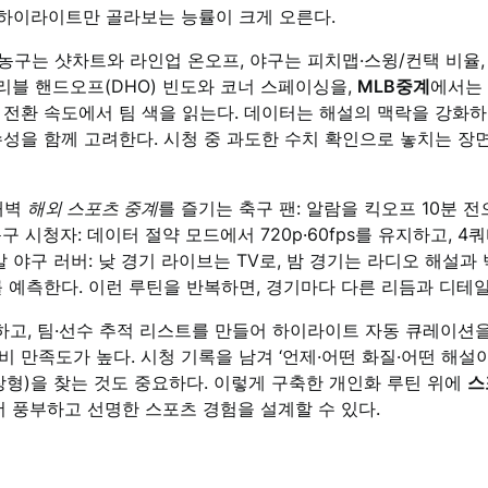
 하이라이트만 골라보는 능률이 크게 오른다.
농구는 샷차트와 라인업 온오프, 야구는 피치맵·스윙/컨택 비율,
리블 핸드오프(DHO) 빈도와 코너 스페이싱을,
MLB중계
에서는
전환 속도에서 팀 색을 읽는다. 데이터는 해설의 맥락을 강화하
성을 함께 고려한다. 시청 중 과도한 수치 확인으로 놓치는 장면
 새벽
해외 스포츠 중계
를 즐기는 축구 팬: 알람을 킥오프 10분 전
구 시청자: 데이터 절약 모드에서 720p·60fps를 유지하고, 
말 야구 러버: 낮 경기 라이브는 TV로, 밤 경기는 라디오 해설
를 예측한다. 이런 루틴을 반복하면, 경기마다 다른 리듬과 디테
, 팀·선수 추적 리스트를 만들어 하이라이트 자동 큐레이션을 받
 만족도가 높다. 시청 기록을 남겨 ‘언제·어떤 화질·어떤 해설
장형)을 찾는 것도 중요하다. 이렇게 구축한 개인화 루틴 위에
스
더 풍부하고 선명한 스포츠 경험을 설계할 수 있다.