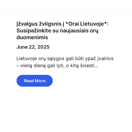
Įžvalgus žvilgsnis į *Orai Lietuvoje*:
Susipažinkite su naujausiais orų
duomenimis
June 22, 2025
Lietuvoje orų sąlygos gali būti ypač įvairios
– vieną dieną gali lyti, o kitą šviesti…
Read More