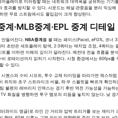
·에어플레이로 미러링할 때는 네트워크 대역폭을 공유하는 기기를 
 효과를 방지할 수 있다. 사운드는 해설·관중음을 분리 믹싱해 
하면 무료 스트림에서도 몰입감이 크게 향상된다.
중계·MLB중계·EPL 중계 디테일
이 만들어진다.
NBA중계
를 볼 때는 페이스(Pace), eFG%, 코
터 초반은 세트플레이 탐색, 2·3쿼터는 매치업 조정, 4쿼터
사이트를 더하면 이해의 깊이가 달라진다. 예컨대 전술 흐름을 
수비 로테이션까지 읽히기 시작한다. 시청 환경에서는 60fps를 
 수 있다.
치 시퀀스와 수비 시프트, 투수 교체 타이밍을 따라가면 체스처럼
수비 위치와 초구 스트라이크 비율, 좌·우 스플릿을 빠르게 확인
, 팀 불펜의 레버리지 인덱스는 경기 후반 역전 가능성을 가늠하
TV 화질을 병행하면 투구 템포의 리듬을 놓치지 않는다. 낮 
라(와이드 앵글)로 라인 간 거리와 압박 트리거를 보는 재미가 
 형태, 60분 이후는 교체 카드의 영향력을 주의 깊게 보자. xG(기