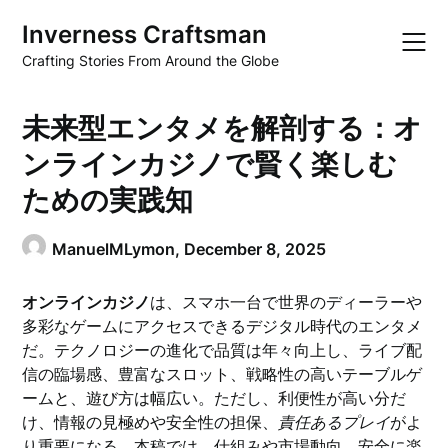
Skip
Inverness Craftsman
to
content
Crafting Stories From Around the Globe
未来型エンタメを解剖する：オ
ンラインカジノで賢く楽しむ
ための実践知
ManuelMLymon,
December 8, 2025
オンラインカジノ
は、スマホ一台で世界のディーラーや
多彩なゲームにアクセスできるデジタル時代のエンタメ
だ。テクノロジーの進化で品質は年々向上し、ライブ配
信の臨場感、豊富なスロット、戦略性の高いテーブルゲ
ームと、遊び方は幅広い。ただし、利便性が高い分だ
け、情報の見極めや安全性の担保、
責任あるプレイ
がよ
り重要になる。本稿では、仕組みや市場動向、安全に楽