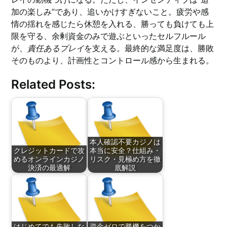
加の楽しみ”であり、追いかけすぎないこと。疲労や感
情の揺れを感じたら休憩を入れる、勝っても負けても上
限を守る、余剰資金のみで遊ぶといったセルフルール
が、
責任あるプレイ
を支える。最終的な満足度は、勝敗
そのものより、計画性とコントロール感から生まれる。
Related Posts:
本人確認不要カジノは
クレジットカードで攻
本当に安全？仕組み・
めるオンラインカジノ
リスク・見極め方を徹
決済の最適解
底解説
はじめてでも失敗しな
資金ゼロで勝機をつか