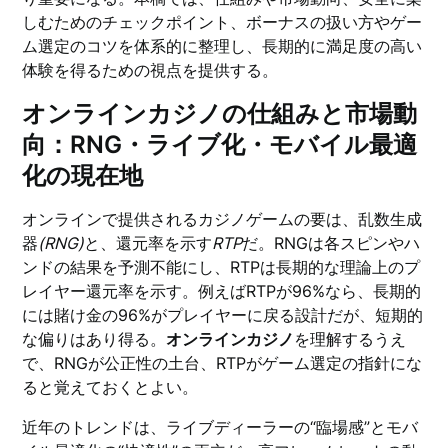
しむためのチェックポイント、ボーナスの扱い方やゲー
ム選定のコツを体系的に整理し、長期的に満足度の高い
体験を得るための視点を提供する。
オンラインカジノの仕組みと市場動
向：RNG・ライブ化・モバイル最適
化の現在地
オンラインで提供されるカジノゲームの要は、乱数生成
器
(RNG)
と、還元率を示す
RTP
だ。RNGは各スピンやハ
ンドの結果を予測不能にし、RTPは長期的な理論上のプ
レイヤー還元率を示す。例えばRTPが96%なら、長期的
には賭け金の96%がプレイヤーに戻る設計だが、短期的
な偏りはあり得る。
オンラインカジノ
を理解するうえ
で、RNGが公正性の土台、RTPがゲーム選定の指針にな
ると覚えておくとよい。
近年のトレンドは、ライブディーラーの“臨場感”とモバ