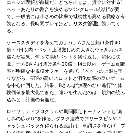
エッジの理解が前提だ。どちらにせよ、資金に対する1
ベットあたりの割合を決める“バンクロール設計”が要
で、一般的には小さめの比率で継続性を高める戦略が有
効となる。長時間プレイほど、
リスク管理
は効いてく
る。
ケーススタディを考えてみよう。Aさんは賭け条件40
倍・7日以内・ベット上限厳しめの大きなウェルカムを
選んだ結果、焦って高額ベットを繰り返し、消化に失
敗。一方Bさんは賭け条件20倍・14日以内・ゲーム貢献
率が明確な中規模オファーを選び、1ベットの上限を守
りながら、RTPの高いスロットと消化効率の良いゲーム
を中心に回した。結果、Bさんは“無理のない進行”で体
験価値を最大化できた。違いを生んだのは、規約の読み
込みと、計画の有無だ。
ロイヤリティプログラムや期間限定トーナメントも“楽
しみの広がり”を作る。タスク達成でフリースピンやキ
ャッシュバックが得られる設計は、単調さを和らげ、プ
レイの動機づけになる。ただし、インセンティブは“追