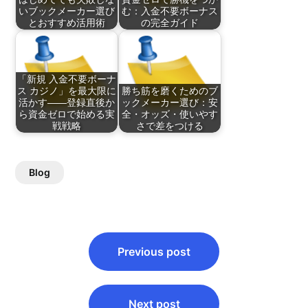
いブックメーカー選び
む：入金不要ボーナス
とおすすめ活用術
の完全ガイド
「新規 入金不要ボーナ
ス カジノ」を最大限に
勝ち筋を磨くためのブ
活かす――登録直後か
ックメーカー選び：安
ら資金ゼロで始める実
全・オッズ・使いやす
戦戦略
さで差をつける
Blog
Post
Previous post
navigation
Next post