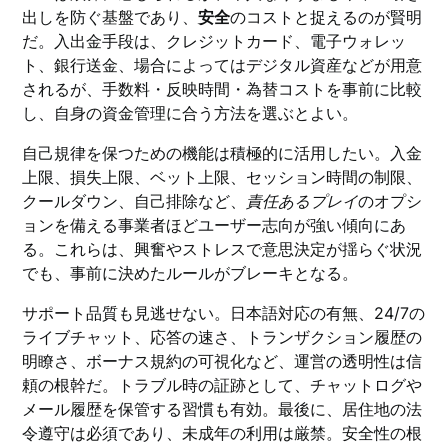
出しを防ぐ基盤であり、
安全
のコストと捉えるのが賢明
だ。入出金手段は、クレジットカード、電子ウォレッ
ト、銀行送金、場合によってはデジタル資産などが用意
されるが、手数料・反映時間・為替コストを事前に比較
し、自身の資金管理に合う方法を選ぶとよい。
自己規律を保つための機能は積極的に活用したい。入金
上限、損失上限、ベット上限、セッション時間の制限、
クールダウン、自己排除など、
責任あるプレイ
のオプシ
ョンを備える事業者ほどユーザー志向が強い傾向にあ
る。これらは、興奮やストレスで意思決定が揺らぐ状況
でも、事前に決めたルールがブレーキとなる。
サポート品質も見逃せない。日本語対応の有無、24/7の
ライブチャット、応答の速さ、トランザクション履歴の
明瞭さ、ボーナス規約の可視化など、運営の透明性は信
頼の根幹だ。トラブル時の証跡として、チャットログや
メール履歴を保管する習慣も有効。最後に、居住地の法
令遵守は必須であり、未成年の利用は厳禁。安全性の根