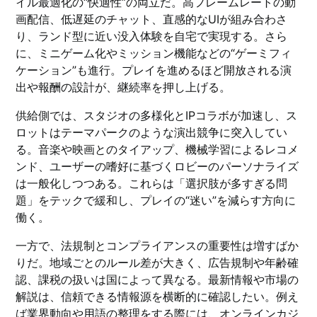
イル最適化の“快適性”の両立だ。高フレームレートの動
画配信、低遅延のチャット、直感的なUIが組み合わさ
り、ランド型に近い没入体験を自宅で実現する。さら
に、ミニゲーム化やミッション機能などの“ゲーミフィ
ケーション”も進行。プレイを進めるほど開放される演
出や報酬の設計が、継続率を押し上げる。
供給側では、スタジオの多様化とIPコラボが加速し、ス
ロットはテーマパークのような演出競争に突入してい
る。音楽や映画とのタイアップ、機械学習によるレコメ
ンド、ユーザーの嗜好に基づくロビーのパーソナライズ
は一般化しつつある。これらは「選択肢が多すぎる問
題」をテックで緩和し、プレイの“迷い”を減らす方向に
働く。
一方で、法規制とコンプライアンスの重要性は増すばか
りだ。地域ごとのルール差が大きく、広告規制や年齢確
認、課税の扱いは国によって異なる。最新情報や市場の
解説は、信頼できる情報源を横断的に確認したい。例え
ば業界動向や用語の整理をする際には、
オンラインカジ