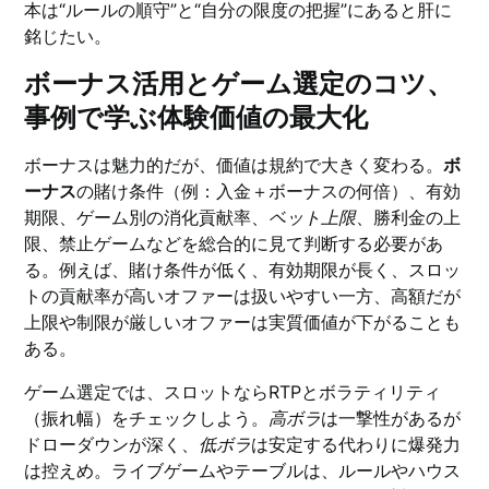
本は“ルールの順守”と“自分の限度の把握”にあると肝に
銘じたい。
ボーナス活用とゲーム選定のコツ、
事例で学ぶ体験価値の最大化
ボーナスは魅力的だが、価値は規約で大きく変わる。
ボ
ーナス
の賭け条件（例：入金＋ボーナスの何倍）、有効
期限、ゲーム別の消化貢献率、
ベット上限
、勝利金の上
限、禁止ゲームなどを総合的に見て判断する必要があ
る。例えば、賭け条件が低く、有効期限が長く、スロッ
トの貢献率が高いオファーは扱いやすい一方、高額だが
上限や制限が厳しいオファーは実質価値が下がることも
ある。
ゲーム選定では、スロットならRTPとボラティリティ
（振れ幅）をチェックしよう。
高ボラ
は一撃性があるが
ドローダウンが深く、
低ボラ
は安定する代わりに爆発力
は控えめ。ライブゲームやテーブルは、ルールやハウス