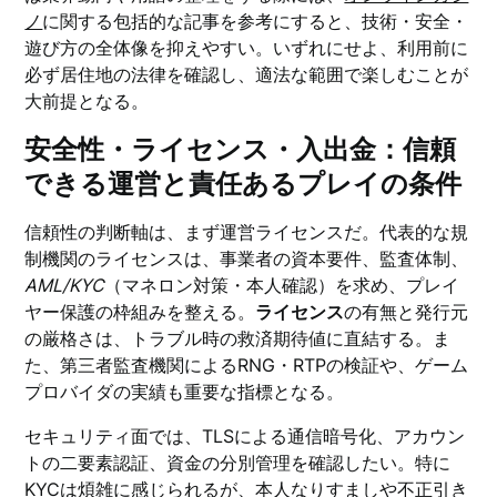
ノ
に関する包括的な記事を参考にすると、技術・安全・
遊び方の全体像を抑えやすい。いずれにせよ、利用前に
必ず居住地の法律を確認し、適法な範囲で楽しむことが
大前提となる。
安全性・ライセンス・入出金：信頼
できる運営と責任あるプレイの条件
信頼性の判断軸は、まず運営ライセンスだ。代表的な規
制機関のライセンスは、事業者の資本要件、監査体制、
AML/KYC
（マネロン対策・本人確認）を求め、プレイ
ヤー保護の枠組みを整える。
ライセンス
の有無と発行元
の厳格さは、トラブル時の救済期待値に直結する。ま
た、第三者監査機関によるRNG・RTPの検証や、ゲーム
プロバイダの実績も重要な指標となる。
セキュリティ面では、TLSによる通信暗号化、アカウン
トの二要素認証、資金の分別管理を確認したい。特に
KYCは煩雑に感じられるが、本人なりすましや不正引き