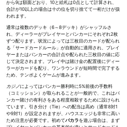
から9は額面どおり、10と絵札は0点として計算され、
合計が10以上の場合は十の位を切り捨てて一桁だけが扱
われます。
通常は複数のデッキ（6～8デッキ）がシャッフルさ
れ、ディーラーがプレイヤーとバンカーにそれぞれ2枚
ずつ配ります。状況によっては三枚目のカードが配られ
る「サードカードルール」が自動的に適用され、プレイ
ヤーまたはバンカーの合計点や配られた三枚目の値に応
じて決定されます。プレイ中は賭け金の配置後にディー
ラーがカードを配り、ワンラウンドが短時間で完了する
ため、テンポよくゲームが進みます。
カジノ
によってはバンカー勝利時に5%前後の手数料
（コミッション）が取られることが一般的で、これはバ
ンカー賭けの有利さをある程度相殺するために設けられ
ています。引き分け（Tie）への配当は高め（通常8対1
や9対1）が設定されますが、ハウスエッジも非常に高い
ため注意が必要です。初めて
バカラ
を遊ぶ場合は、まず