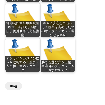
從零開始掌握娛樂城體
本当に安心して遊べ
驗金：拿好處、避陷
る！勝率を高めるため
阱、提升勝率的完整指
のオンラインカジノ選
南
びと攻略法
オンラインカジノの世
界を攻略する：魅力・
勝てる選び方を伝授：
安全性・実践テクニッ
今注目のブックメーカ
ク
ーおすすめガイド
Blog