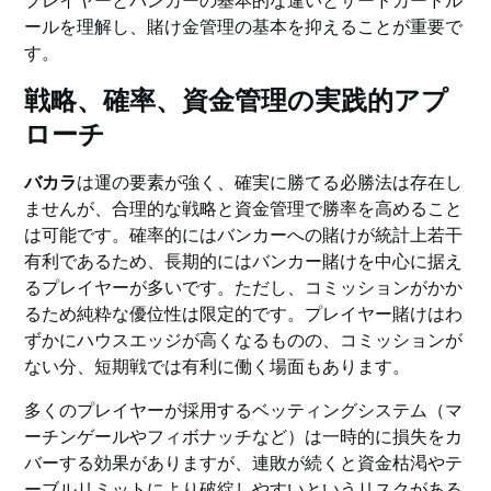
プレイヤーとバンカーの基本的な違いとサードカードル
ールを理解し、賭け金管理の基本を抑えることが重要で
す。
戦略、確率、資金管理の実践的アプ
ローチ
バカラ
は運の要素が強く、確実に勝てる必勝法は存在し
ませんが、合理的な戦略と資金管理で勝率を高めること
は可能です。確率的にはバンカーへの賭けが統計上若干
有利であるため、長期的にはバンカー賭けを中心に据え
るプレイヤーが多いです。ただし、コミッションがかか
るため純粋な優位性は限定的です。プレイヤー賭けはわ
ずかにハウスエッジが高くなるものの、コミッションが
ない分、短期戦では有利に働く場面もあります。
多くのプレイヤーが採用するベッティングシステム（マ
ーチンゲールやフィボナッチなど）は一時的に損失をカ
バーする効果がありますが、連敗が続くと資金枯渇やテ
ーブルリミットにより破綻しやすいというリスクがある