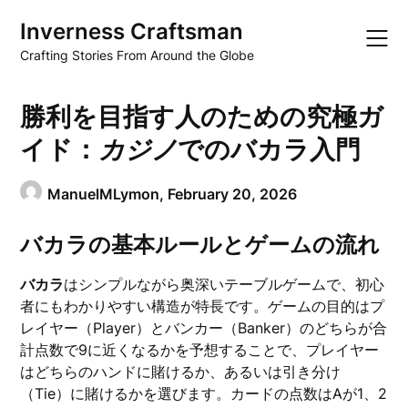
Skip
Inverness Craftsman
to
content
Crafting Stories From Around the Globe
勝利を目指す人のための究極ガ
イド：
カジノ
での
バカラ
入門
ManuelMLymon,
February 20, 2026
バカラの基本ルールとゲームの流れ
バカラ
はシンプルながら奥深いテーブルゲームで、初心
者にもわかりやすい構造が特長です。ゲームの目的はプ
レイヤー（Player）とバンカー（Banker）のどちらが合
計点数で9に近くなるかを予想することで、プレイヤー
はどちらのハンドに賭けるか、あるいは引き分け
（Tie）に賭けるかを選びます。カードの点数はAが1、2