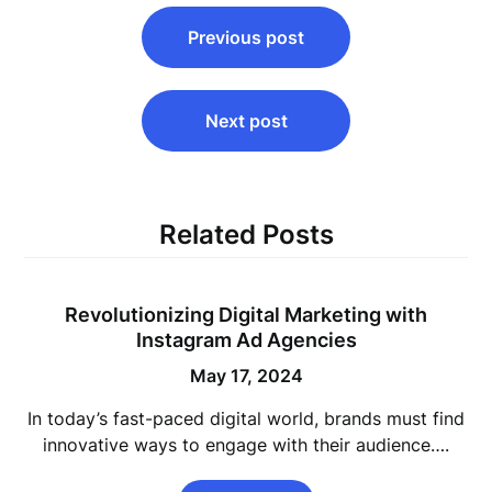
Post
Previous post
navigation
Next post
Related Posts
Revolutionizing Digital Marketing with
Instagram Ad Agencies
May 17, 2024
In today’s fast-paced digital world, brands must find
innovative ways to engage with their audience….