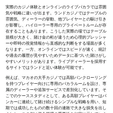
実際のカジノ体験とオンラインのライブバカラでは雰囲
気や戦略に違いが出ます。ランドカジノではテーブルの
雰囲気、ディーラーの挙動、他プレイヤーとの駆け引き
が影響し、ハイローラー専用のプライベートルームが存
在することもあります。こうした実際の場ではテーブル
規模が大きく、賭け金の桁が違うため心理的プレッシャ
ーや即時の視覚情報から直感的な判断をする場面が多く
なります。一方、オンラインではスピードが速く、統計
や過去の履歴が見やすいためデータに基づいた賭けがし
やすいメリットがあります。ライブディーラーを採用す
るサイトではランドと近い体験が可能です。
例えば、マカオの大手カジノでは高額バンクローリング
を持つプレイヤー向けに専用のバカラルームを設け、専
属のディーラーや追加サービスで差別化しています。そ
こでのケーススタディとして、ある高額プレイヤーはバ
ンカーに連続して賭け続けるシンプルな戦略を用い、短
期では成功したものの数十回の連敗で大きな損失を出し