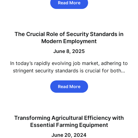
Read More
The Crucial Role of Security Standards in
Modern Employment
June 8, 2025
In today’s rapidly evolving job market, adhering to
stringent security standards is crucial for both…
Read More
Transforming Agricultural Efficiency with
Essential Farming Equipment
June 20, 2024