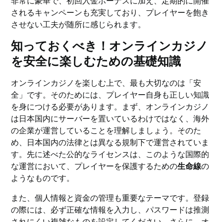
非常に豪華で、初回入金ボーナスに加え、定期的に開催
されるキャンペーンも充実しており、プレイヤーを飽き
させない工夫が随所に感じられます。
知っておくべき！オンラインカジノ
を安全に楽しむための基礎知識
オンラインカジノを楽しむ上で、最も大切なのは「安
全」です。そのためには、プレイヤー自身も正しい知識
を身につける必要があります。まず、オンラインカジノ
は日本国内にサーバーを置いているわけではなく、海外
の企業が運営していることを理解しましょう。そのた
め、日本国内の法律とは異なる規制下で運営されていま
す。先に述べた公的なライセンスは、このような国際的
な運営において、プレイヤーを保護するための
生命線
の
ようなものです。
また、個人情報と資金の管理も重要なテーマです。登録
の際には、必ず正確な情報を入力し、パスワードは推測
されにくい複雑なものを設定してください。さらに、オ