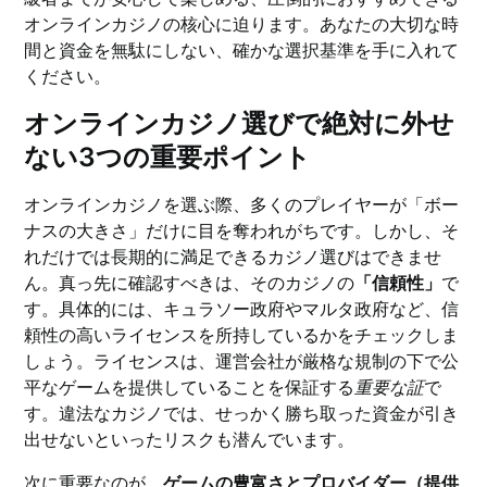
オンラインカジノの核心に迫ります。あなたの大切な時
間と資金を無駄にしない、確かな選択基準を手に入れて
ください。
オンラインカジノ選びで絶対に外せ
ない3つの重要ポイント
オンラインカジノを選ぶ際、多くのプレイヤーが「ボー
ナスの大きさ」だけに目を奪われがちです。しかし、そ
れだけでは長期的に満足できるカジノ選びはできませ
ん。真っ先に確認すべきは、そのカジノの
「信頼性」
で
す。具体的には、キュラソー政府やマルタ政府など、信
頼性の高いライセンスを所持しているかをチェックしま
しょう。ライセンスは、運営会社が厳格な規制の下で公
平なゲームを提供していることを保証する
重要な証
で
す。違法なカジノでは、せっかく勝ち取った資金が引き
出せないといったリスクも潜んでいます。
次に重要なのが、
ゲームの豊富さとプロバイダー（提供