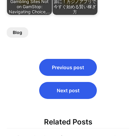
Gambling Sites Not
源に！カジノアプリで
on GamStop:
今すぐ始める賢い稼ぎ
Navigating Choice,…
方
Blog
Post
Previous post
navigation
Next post
Related Posts