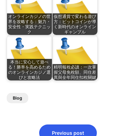
オンラインカジノの世
仮想通貨で変わる遊び
界を攻略する：魅力・
方：ビットコインが導
安全性・実践テクニッ
く新時代のオンライン
ク
ギャンブル
本当に安心して遊べ
る！勝率を高めるため
精明報稅必讀：一次掌
のオンラインカジノ選
握父母免稅額、同住差
びと攻略法
異與全年同住扣稅關鍵
Blog
Post
Previous post
navigation