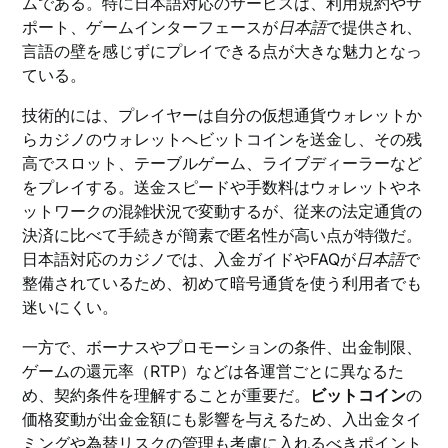
ムである。特に日本語対応のサービスは、利用規約やサ
ポート、ゲームインターフェースが
日本語
で提供され、
言語の壁を感じずにプレイできる点が大きな魅力となっ
ている。
技術的には、プレイヤーは自分の仮想通貨ウォレットか
らカジノのウォレットへビットコインを送金し、その残
高でスロット、テーブルゲーム、ライブディーラーなど
をプレイする。送金スピードや手数料はウォレットやネ
ットワークの混雑状況で変動するが、従来の法定通貨の
決済に比べて手続きが簡素で匿名性が高い点が特徴だ。
日本語対応のカジノでは、入金ガイドやFAQが
日本語
で
整備されているため、初めて暗号通貨を使う利用者でも
迷いにくい。
一方で、ボーナスやプロモーションの条件、出金制限、
ゲームの還元率（RTP）などは各運営ごとに異なるた
め、契約条件を理解することが重要だ。
ビットコイン
の
価格変動が出金金額にも影響を与えるため、入出金タイ
ミングや為替リスクの管理も考慮に入れるべきポイント