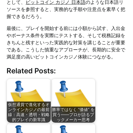
として、
ビットコイン カジノ 日本語
のような日本語リ
ソースを参照すると、実務的な手順や注意点を素早く把
握できるだろう。
最後に、プレイを開始する前には小額から試す、入出金
やボーナス条件を実際にテストする、そして税務記録を
きちんと残すといった実践的な対策を講じることが重要
である。こうした慎重なアプローチが、長期的に安全で
満足度の高いビットコインカジノ体験につながる。
Related Posts:
仮想通貨で進化するオ
ンラインカジノの最前
勝率ではなく “価値” を
線：高速・透明・戦略
買う——プロが語るブ
的プレイの新常識
ックメーカー思考