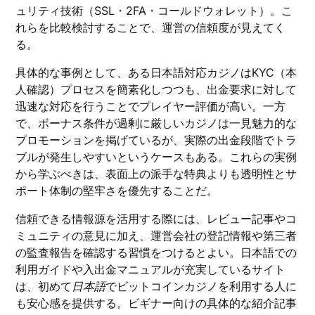
ュリティ技術（SSL・2FA・コールドウォレット）。こ
れらを比較検討することで、運営の信頼度が見えてく
る。
具体的な事例として、ある日本語対応カジノはKYC（本
人確認）プロセスを簡素化しつつも、出金要求に対して
迅速な対応を行うことでプレイヤー評価が高い。一方
で、ボーナス条件が過剰に厳しいカジノは一見魅力的な
プロモーションを掲げているが、実際の出金段階でトラ
ブルが発生しやすいというケースもある。これらの実例
から学ぶべきは、表面上の派手な特典よりも透明性とサ
ポート体制の堅牢さを優先することだ。
信頼できる情報源を活用する際には、レビュー記事やコ
ミュニティの意見に加え、運営会社の登記情報や第三者
の監査報告を確認する習慣をつけるとよい。日本語での
利用ガイドや入出金マニュアルが充実しているサイト
は、初めて
日本語
でビットコインカジノを利用する人に
も安心感を提供する。ビギナー向けの具体的な紹介記事