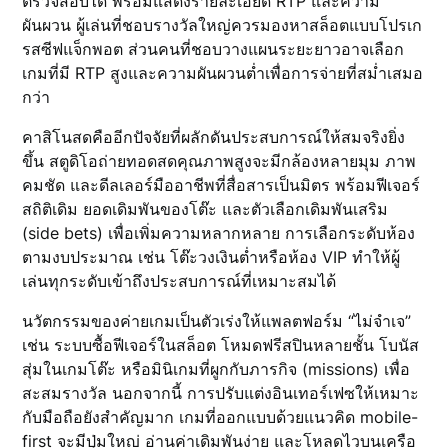
ตรวจสอบได้ พร้อมแสดงรายละเอียด RTP และความ
ผันผวน ผู้เล่นที่ชอบรางวัลใหญ่ควรมองหาสล็อตแบบโปรเก
รสซีฟแจ็กพอต ส่วนคนที่ชอบวางแผนระยะยาวอาจเลือก
เกมที่มี RTP สูงและความผันผวนต่ำเพื่อการจ่ายที่สม่ำเสมอ
กว่า
คาสิโนสดคืออีกปัจจัยที่ผลักดันประสบการณ์ให้สมจริงยิ่ง
ขึ้น สตูดิโอถ่ายทอดสดคุณภาพสูงจะมีกล้องหลายมุม ภาพ
คมชัด และดีลเลอร์มืออาชีพที่สื่อสารเป็นมิตร พร้อมฟีเจอร์
สถิติเดิม ยอดเดิมพันของโต๊ะ และตัวเลือกเดิมพันเสริม
(side bets) เพื่อเพิ่มความหลากหลาย การเลือกระดับห้อง
ตามงบประมาณ เช่น โต๊ะวงเงินต่ำหรือห้อง VIP ทำให้ผู้
เล่นทุกระดับเข้าถึงประสบการณ์ที่เหมาะสมได้
นวัตกรรมของค่ายเกมเป็นตัวเร่งให้แพลตฟอร์ม “ไม่จำเจ”
เช่น ระบบซื้อฟีเจอร์ในสล็อต โหมดฟรีสปินหลายชั้น โบนัส
สุ่มในเกมโต๊ะ หรือมินิเกมที่ผูกกับภารกิจ (missions) เพื่อ
สะสมรางวัล นอกจากนี้ การปรับแต่งอินเทอร์เฟซให้เหมาะ
กับมือถือยังสำคัญมาก เกมที่ออกแบบด้วยแนวคิด mobile-
first จะมีปุ่มใหญ่ อ่านค่าเดิมพันง่าย และโหลดไวบนเครือ