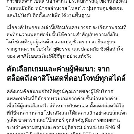
การชนะจากโบนัส นอกจากนี้ ประสบการณ์ผู้ใช้งานต้องลื่น
ไหลบนมือถือ หน้าจออ่านง่าย โหลดไว ปุ่มควบคุมชัดเจน
และไม่บังคับติดตั้งแอปเพื่อใช้งานพื้นฐาน
เมื่อองค์ประกอบเหล่านี้เชื่อมกันครบวงจร จะเกิดภาพรวมที่
สะท้อนว่าแพลตฟอร์มนั้นให้ความสำคัญกับความยั่งยืน
ไม่ใช่แค่ดึงดูดผู้เล่นด้วยแคมเปญชั่วคราว แต่ยืนอยู่บน
รากฐานความโปร่งใส ยุติธรรม และปลอดภัย ซึ่งคือหัวใจ
ของ
คาสิโนออนไลน์ที่ดีที่สุด
อย่างแท้จริง
คัดเลือกเกมและค่ายผู้พัฒนา: จาก
สล็อตถึงคาสิโนสดที่ตอบโจทย์ทุกสไตล์
คลังเกมคือสนามจริงที่พิสูจน์คุณภาพของผู้ให้บริการ
แพลตฟอร์มที่ดีมักรวบรวมเกมจากค่ายชั้นนำหลายค่าย
เพื่อให้ผู้เล่นเลือกสไตล์ที่เหมาะกับตนเอง ตั้งแต่สล็อตวิดีโอ
ที่มีธีมหลากหลาย ไปจนถึงเกมโต๊ะคลาสสิกอย่างแบล็กแจ็ก
รูเล็ต บาคาร่า และโป๊กเกอร์ จุดสำคัญคือการผสมผสาน
ระหว่างความสนุกและความยุติธรรม ผ่านระบบ RNG ที่