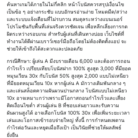
ค้นหาเกมได้ภายในไม่กี่คลิก หน้าโบนัสควรสรุปเงื่อนไข
เป็นข้อ ๆ อย่างกระชับ แบบอักษรอ่านง่าย โหมดมืด/สว่าง
และระบบแจ้งเตือนที่ไม่รบกวน สมดุลระหว่างแบนเนอร์
โปรโมชันกับพื้นที่เล่นจริงควรชัดเจน เพื่อหลีกเลี่ยงการกด
ผิดระหว่างรอบเกม สำหรับผู้เล่นที่เดินทางบ่อย เว็บไซต์ที่
ทำงานได้ดีผ่านเบราว์เซอร์มือถือโดยไม่ต้องติดตั้งแอป จะ
ช่วยให้เข้าถึงได้สะดวกและปลอดภัย
กรณีศึกษา: ผู้เล่น A มีงบรายเดือน 6,000 และต้องการถอน
กำไรเร็ว เปรียบเทียบโบนัสฝาก 100% สูงสุด 3,000 ที่มียอด
หมุนเวียน 30x กับโบนัส 50% สูงสุด 2,000 แบบไม่เหนียว
ที่มียอดหมุนเวียน 10x หากผู้เล่น A มักวางเดิมพันกลาง ๆ
และเล่นสล็อตความผันผวนปานกลาง โบนัสแบบไม่เหนียว
10x อาจเหมาะกว่าเพราะมีโอกาสถอนกำไรเร็วและเสี่ยง
ติดเงื่อนไขต่ำ ส่วนผู้เล่น B ที่ชอบเล่นยาวและรับความ
ผันผวนสูงได้ อาจเลือกโบนัส 100% 30x เพื่อเพิ่มระยะเวลา
เล่นและโอกาสเข้ารอบจ่ายใหญ่ ทั้งนี้ การกำหนดเพดาน
กำไรต่อวันและหยุดเมื่อถึงเป้า เป็นวินัยที่ช่วยให้ผลลัพธ์
ยั่งยืน