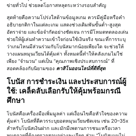
ข่ายทั่วไป ช่วยลดโอกาสหลุดระหว่างรอบสำคัญ
สุดท้ายคือความโปร่งใสด้านข้อมูลเกม ควรมีคู่มือหรือคำ
อธิบายกติกาในแต่ละเกม แสดงช่วงเดิมพันขั้นต่ำ-สูงสุด
อัตราจ่าย และข้อจำกัดอย่างชัดเจน การมีโหมดทดลองเล่น
ช่วยให้ผู้เล่นทำความเข้าใจก่อนใช้เงินจริง ขณะที่การระบุ
ว่าเกมไหนมีส่วนร่วมกับโบนัสมากน้อยเพียงใด จะช่วยให้
วางแผนหมุนเวียนได้คุ้มค่า ทั้งหมดนี้ทำให้คลังเกมไม่ใช่
เพียง “จำนวน” แต่เป็น “คุณภาพเชิงประสบการณ์” ที่
สอดคล้องกับนิยามของ
คาสิโนออนไลน์ที่ดีที่สุด
โบนัส การชำระเงิน และประสบการณ์ผู้
ใช้: เคล็ดลับเลือกรับให้คุ้มพร้อมกรณี
ศึกษา
โบนัสคือเครื่องมือเพิ่มมูลค่า แต่เงื่อนไขคือหัวใจของความ
คุ้มค่า โบนัสที่ดีควรระบุยอดหมุนเวียนชัดเจน เช่น 20–35x
สำหรับโบนัสเงินฝาก และมักมีเพดานการชนะหรือเวลา
หมดอายุที่ต้องตรวจสอบอย่างละเอียด ส่วน “โบนัสแบบไม่