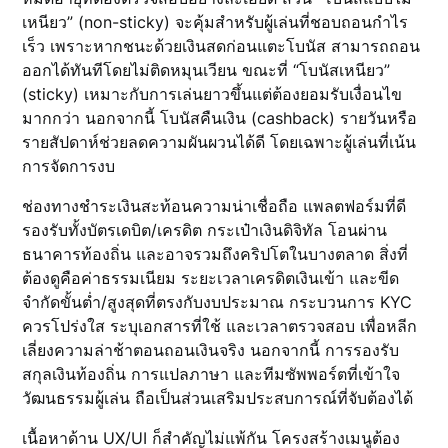
เหนียว” (non-sticky) จะคุ้มสำหรับผู้เล่นที่ชอบถอนกำไร
เร็ว เพราะหากชนะด้วยเงินสดก่อนแตะโบนัส สามารถถอน
ออกได้ทันทีโดยไม่ติดหมุนเวียน ขณะที่ “โบนัสเหนียว”
(sticky) เหมาะกับการเล่นยาวขึ้นแต่ต้องยอมรับเงื่อนไข
มากกว่า นอกจากนี้ โบนัสคืนเงิน (cashback) รายวันหรือ
รายสัปดาห์ช่วยลดความผันผวนได้ดี โดยเฉพาะผู้เล่นที่เน้น
การจัดการงบ
ช่องทางชำระเงินสะท้อนความน่าเชื่อถือ แพลตฟอร์มที่ดี
รองรับทั้งบัตรเดบิต/เครดิต กระเป๋าเงินดิจิทัล โอนผ่าน
ธนาคารท้องถิ่น และอาจรวมถึงคริปโตในบางตลาด สิ่งที่
ต้องดูคือค่าธรรมเนียม ระยะเวลาเครดิตเงินเข้า และขีด
จำกัดขั้นต่ำ/สูงสุดที่ตรงกับงบประมาณ กระบวนการ KYC
ควรโปร่งใส ระบุเอกสารที่ใช้ และเวลาตรวจสอบ เพื่อหลีก
เลี่ยงความล่าช้าตอนถอนเงินจริง นอกจากนี้ การรองรับ
สกุลเงินท้องถิ่น การแปลภาษา และทีมซัพพอร์ตที่เข้าใจ
วัฒนธรรมผู้เล่น ถือเป็นส่วนเสริมประสบการณ์ที่จับต้องได้
เนื้อหาด้าน UX/UI ก็สำคัญไม่แพ้กัน โครงสร้างเมนูต้อง